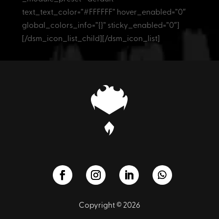
text_text_color=”#FFFFFF” hover_enabled=”0″
global_colors_info=”{}” sticky_enabled=”0″]
[/dsm_icon_list_child][/dsm_icon_list]
Copyright © 2026