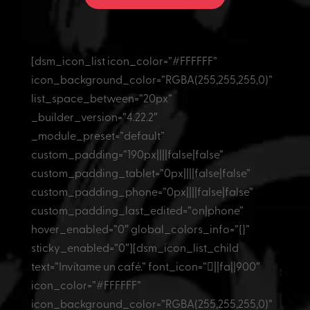
?
p
U
e
*
t
S
l
o
D
p
l
)
r
a
o
[dsm_icon_list icon_color=”#FFFFFF”
p
y
icon_background_color=”RGBA(255,255,255,0)”
o
e
l
c
list_space_between=”20px”
í
t
_builder_version=”4.22.2″
t
o
i
_module_preset=”default”
*
c
custom_padding=”190px||||false|false”
a
d
custom_padding_tablet=”0px||||false|false”
e
custom_padding_phone=”0px||||false|false”
p
custom_padding_last_edited=”on|phone”
r
i
hover_enabled=”0″ global_colors_info=”{}”
v
sticky_enabled=”0″][dsm_icon_list_child
a
c
text=”Invítame un café.” font_icon=”||fa||900″
i
icon_color=”#FFFFFF”
d
a
icon_background_color=”RGBA(255,255,255,0)”