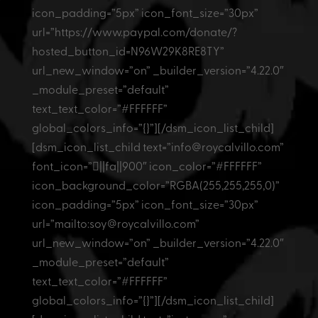
d
icon_padding=”5px” icon_font_size=”30px”
*
url=”https://www.paypal.com/donate/?
hosted_button_id=N96W29K8RE8TY”
url_new_window=”on” _builder_version=”4.22.0″
_module_preset=”default”
text_text_color=”#FFFFFF”
global_colors_info=”{}”][/dsm_icon_list_child]
[dsm_icon_list_child text=”info@roycalvillo.com”
font_icon=”||fa||900″ icon_color=”#FFFFFF”
icon_background_color=”RGBA(255,255,255,0)”
icon_padding=”5px” icon_font_size=”30px”
url=”mailto:soy@roycalvillo.com”
url_new_window=”on” _builder_version=”4.22.0″
_module_preset=”default”
text_text_color=”#FFFFFF”
global_colors_info=”{}”][/dsm_icon_list_child]