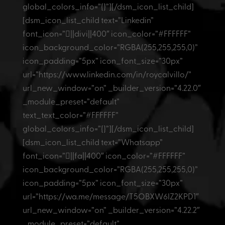
global_colors_info=”{}”][/dsm_icon_list_child]
[dsm_icon_list_child text=”Linkedin”
font_icon=”||divi||400″ icon_color=”#FFFFFF”
icon_background_color=”RGBA(255,255,255,0)”
icon_padding=”5px” icon_font_size=”30px”
url=”https://www.linkedin.com/in/roycalvillo/”
url_new_window=”on” _builder_version=”4.22.0″
_module_preset=”default”
text_text_color=”#FFFFFF”
global_colors_info=”{}”][/dsm_icon_list_child]
[dsm_icon_list_child text=”Whatsapp”
font_icon=”||fa||400″ icon_color=”#FFFFFF”
icon_background_color=”RGBA(255,255,255,0)”
icon_padding=”5px” icon_font_size=”30px”
url=”https://wa.me/message/T5OBXW6IZ2KPD1″
url_new_window=”on” _builder_version=”4.22.2″
_module_preset=”default”