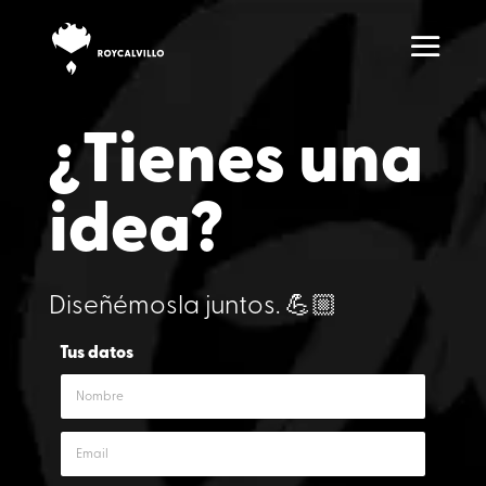
¿Tienes una
idea?
Diseñémosla juntos. 💪🏼
Tus datos
N
o
m
E
b
m
r
a