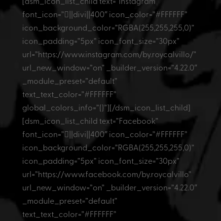
[dsm_icon_list_child text=”instagram”
font_icon=”||divi||400″ icon_color=”#FFFFFF”
icon_background_color=”RGBA(255,255,255,0)”
icon_padding=”5px” icon_font_size=”30px”
url=”https://www.instagram.com/by.roycalvillo/”
url_new_window=”on” _builder_version=”4.22.0″
_module_preset=”default”
text_text_color=”#FFFFFF”
global_colors_info=”{}”][/dsm_icon_list_child]
[dsm_icon_list_child text=”Facebook”
font_icon=”||divi||400″ icon_color=”#FFFFFF”
icon_background_color=”RGBA(255,255,255,0)”
icon_padding=”5px” icon_font_size=”30px”
url=”https://www.facebook.com/by.roycalvillo”
url_new_window=”on” _builder_version=”4.22.0″
_module_preset=”default”
text_text_color=”#FFFFFF”