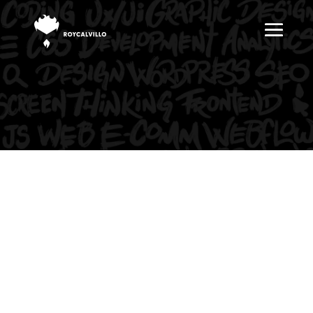
Branding, Website, o Ambas?
Elige la opción perfecta para las
necesidades de tu negocio.
Servicios
Branding
Transforma tu visión en una marca que irradia lujo y
profesionalismo, evocando emociones que
convierten. Elevamos tu identidad con estrategia y
diseño.