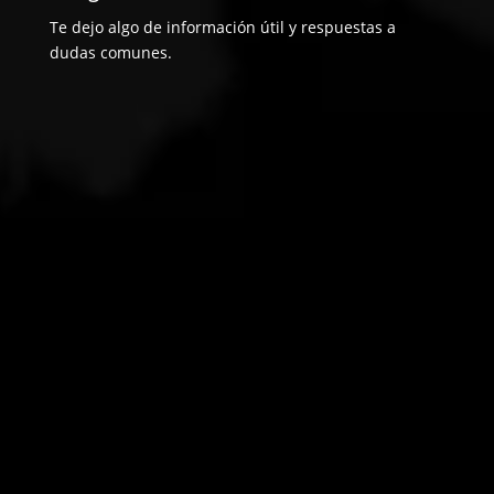
Te dejo algo de información útil y respuestas a
dudas comunes.
Agenda una llamada inicial con nosotros aquí.
En esta conversación confirmaremos si
somos compatibles para trabajar juntos,
plantearemos el cronograma del proyecto y
luego te enviaremos la propuesta
Sencillo. Realizarás un depósito del 60% al