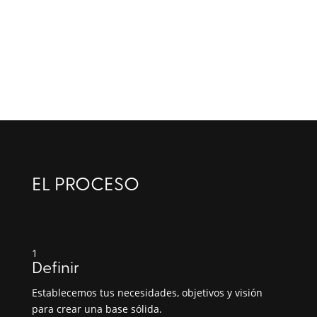
Orientación estratégica integral y consultas.
Funcionalidades web específicas o campañas de
marca
EL PROCESO
1
Definir
Establecemos tus necesidades, objetivos y visión
para crear una base sólida.