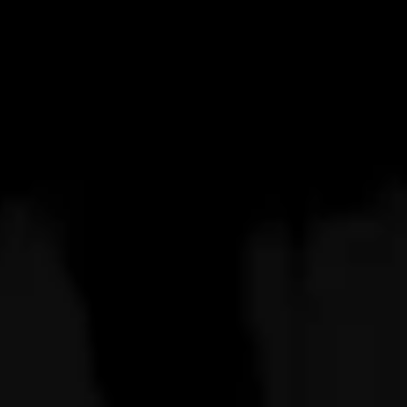
Nos encontramos en Monterrey, México.
Pero gracias a la magia digital, ¡estamos a tu
lado siempre que nos necesites! Puedes
contactarnos a través de tu herramienta en
línea preferida.