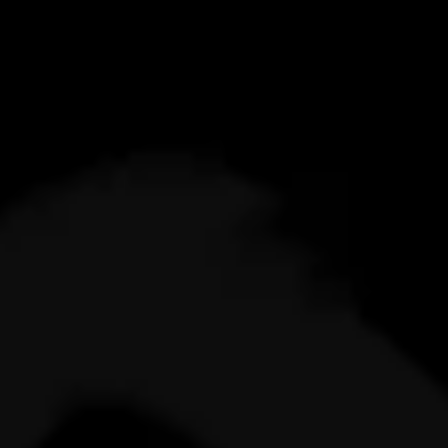
firmar la propuesta para asegurar tu lugar, y
el 40% restante al finalizar el proyecto.
Consideramos una revisión cualquier
feedback, corrección o cambio tras una
presentación del concepto elegido, como
modificar el esquema de color, probar una
fuente distinta o ajustar el diseño del logo.
Aunque es raro, puede ocurrir. Si esto