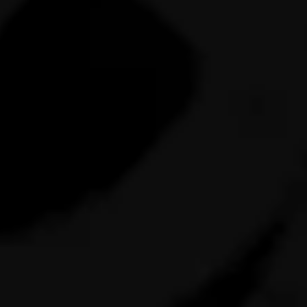
sucede, organizamos una llamada con
referencias visuales para entender tus
expectativas. Luego, creamos un nuevo
concepto y aún tendrás una ronda de
revisiones. Si necesitas más ajustes, se hacen
con una tarifa de $900 MXN/h.
Cada proyecto de identidad de marca toma 4
semanas. Si decides incluir complementos
adicionales, podría demorar más. Iniciamos
en función de nuestra disponibilidad y de la
recepción de tu cuestionario.